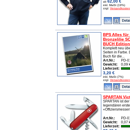
62,00 €
ab
inkl. MwSt (19%)
zzgl.
Versandkosten
BPS Alles für
Bronzelilie 
BUCH Edition
Komplett neu übe
Seiten in Farbe.
Buch für die...
Art.Nr.:
PD-0
Gewicht:
0,09 
Lieferzeit:
3,20 €
inkl. MwSt (7%)
zzgl.
Versandkosten
SPARTAN Vict
SPARTAN ist der
legendären erst
«Offiziersmessers
Art.Nr.:
PD-0
Gewicht:
0,07 
Lieferzeit: