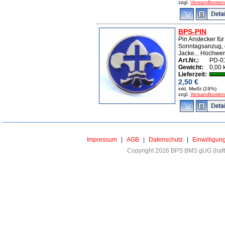
zzgl.
Versandkosten
BPS-PIN
Pin Anstecker fü
Sonntagsanzug, 
Jacke... Hochwert
Art.Nr.:
PD-0
Gewicht:
0,00 
Lieferzeit:
2,50 €
inkl. MwSt (19%)
zzgl.
Versandkosten
Impressum
|
AGB
|
Datenschutz
|
Einwilligun
Copyright 2026 BPS BMS gUG (haftu