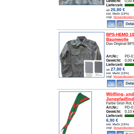
Gewicht:
0,00 
Lieferzeit:
26,80 €
ab
inkl. MwSt (19%)
zzgl.
Versandkosten
BPS-HEMD 1
Baumwolle
Das Original BP
Art.Nr.:
PD-0
Gewicht:
0,00 
Lieferzeit:
27,80 €
ab
inkl. MwSt (19%)
zzgl.
Versandkosten
Wölfling- und
Jungpfadfind
Farbe Grün Rot, 
Art.Nr.:
PD-0
Gewicht:
0,10 
Lieferzeit:
6,90 €
inkl. MwSt (19%)
zzgl.
Versandkosten