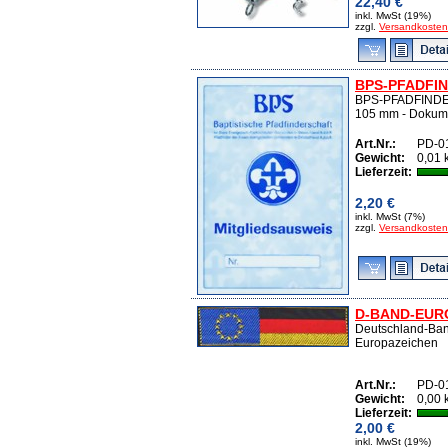
22,40 €
inkl. MwSt (19%)
zzgl.
Versandkosten
BPS-PFADFI
BPS-PFADFINDE
105 mm - Dokum
Art.Nr.:
PD-0
Gewicht:
0,01 
Lieferzeit:
2,20 €
inkl. MwSt (7%)
zzgl.
Versandkosten
D-BAND-EUR
Deutschland-Ban
Europazeichen
Art.Nr.:
PD-0
Gewicht:
0,00 
Lieferzeit:
2,00 €
inkl. MwSt (19%)