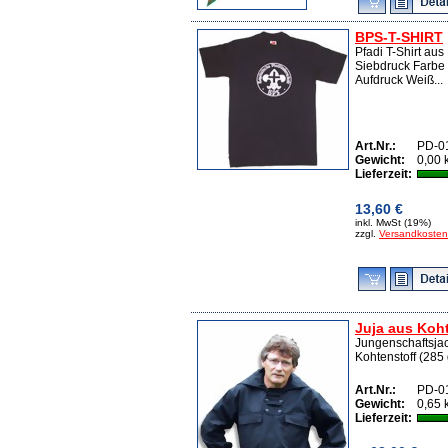
BPS-T-SHIRT
Pfadi T-Shirt au
Siebdruck Farbe
Aufdruck Weiß...
Art.Nr.:
PD-0
Gewicht:
0,00 
Lieferzeit:
13,60 €
inkl. MwSt (19%)
zzgl.
Versandkosten
Juja aus Koh
Jungenschaftsjac
Kohtenstoff (285
Art.Nr.:
PD-0
Gewicht:
0,65 
Lieferzeit: