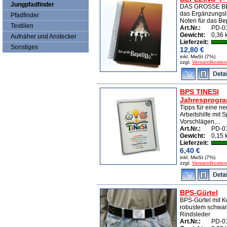
Jungpfadfinder
DAS GROSSE BE
das Ergänzungsl
Pfadfinder
Noten für das Bep
Textilien
Art.Nr.:
PD-0
Gewicht:
0,36 
Aufnäher und Anstecker
Lieferzeit:
Sonstiges
12,80 €
inkl. MwSt (7%)
zzgl.
Versandkosten
BPS TINESI
Jahresprogra
Tipps für eine n
Arbeitshilfe mit S
Vorschlägen,...
Art.Nr.:
PD-0
Gewicht:
0,15 
Lieferzeit:
6,40 €
inkl. MwSt (7%)
zzgl.
Versandkosten
BPS-Gürtel
BPS-Gürtel mit 
robustem schwar
Rindsleder
Art.Nr.:
PD-0