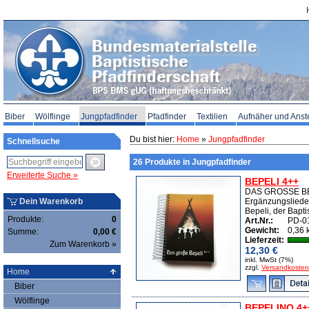
Biber
Wölflinge
Jungpfadfinder
Pfadfinder
Textilien
Aufnäher und Anst
Du bist hier:
Home
»
Jungpfadfinder
Schnellsuche
26 Produkte in Jungpfadfinder
Erweiterte Suche »
BEPELI 4++
DAS GROSSE BEP
Dein Warenkorb
Ergänzungsliede
Bepeli, der Baptis
Produkte:
0
Art.Nr.:
PD-0
Gewicht:
0,36 
Summe:
0,00 €
Lieferzeit:
Zum Warenkorb »
12,30 €
inkl. MwSt (7%)
zzgl.
Versandkosten
Home
Biber
Wölflinge
BEPELINO 4+