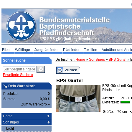
Biber
Wölflinge
Jungpfadfinder
Pfadfinder
Textilien
Aufnäher und Anst
Du bist hier:
Home
»
Sonstiges
»
BPS Gürtel
» 
Schnellsuche
Erweiterte Suche »
BPS-Gürtel
BPS-Gürtel mit Ko
Dein Warenkorb
Rindsleder
Produkte:
0
Art.Nr.:
PD-01
Summe:
0,00 €
Lieferzeit:
Zum Warenkorb »
Größe:
Home
Sonstiges
Licht