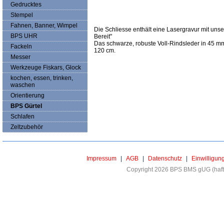
Gedrucktes
Stempel
Fahnen, Banner, Wimpel
Die Schliesse enthält eine Lasergravur mit unse
BPS UHR
Bereit"
Das schwarze, robuste Voll-Rindsleder in 45 mm
Fackeln
120 cm.
Messer
Werkzeuge Fiskars, Glock
kochen, essen, trinken,
waschen
Orientierung
BPS Gürtel
Schlafen
Zeltzubehör
Impressum
|
AGB
|
Datenschutz
|
Einwilligun
Copyright 2026 BPS BMS gUG (haftu