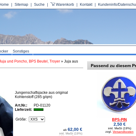
Home
|
Sitemap
|
Suche
|
Warenkorb
|
Kontakt
|
Kundeninfo/Datenschu
ecker
Sonstiges
uja und Poncho, BPS Beutel, Troyer
» Juja aus
Passend zu diesem P
Jungenschaftsjacke aus original
Kohtenstoff (285 g/qm)
Art.Nr.:
PD-01120
Lieferzeit:
Größe:
BPS-PIN
2,50 €
inkl. MwSt (19%)
62,00 €
ab
zzgl.
Versandkosten
inkl. MwSt (19%)