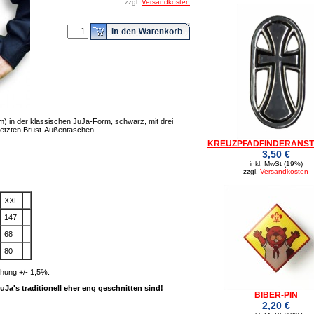
zzgl.
Versandkosten
m) in der klassischen JuJa-Form, schwarz, mit drei
etzten Brust-Außentaschen.
KREUZPFADFINDERANS
3,50 €
inkl. MwSt (19%)
zzgl.
Versandkosten
XXL
147
68
80
hung +/- 1,5%.
Ja's traditionell eher eng geschnitten sind!
BIBER-PIN
2,20 €