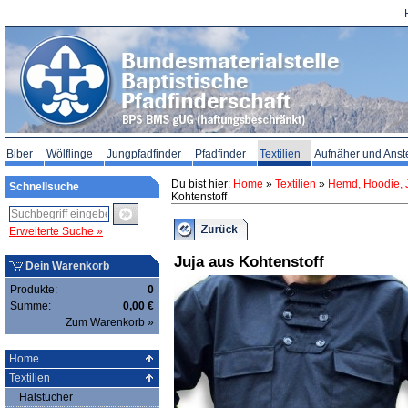
Biber
Wölflinge
Jungpfadfinder
Pfadfinder
Textilien
Aufnäher und Anst
Du bist hier:
Home
»
Textilien
»
Hemd, Hoodie, J
Schnellsuche
Kohtenstoff
Erweiterte Suche »
Juja aus Kohtenstoff
Dein Warenkorb
Produkte:
0
Summe:
0,00 €
Zum Warenkorb »
Home
Textilien
Halstücher