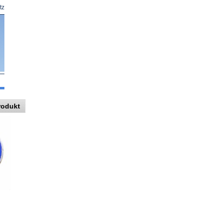
tz
rodukt