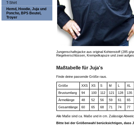
T-Shirt
Hemd, Hoodie, Juja und
Poncho, BPS Beutel,
Troyer
Jungenschaftsjacke aus original Kohtenstoff (285 g/q
Riegelverschlüssen, Krempelkapuze und zwei aufges
Maßtabelle für Juja's
Finde deine passende Größe raus.
Größe
XXS
XS
S
M
L
XL
Brustumfang
94
100
112
121
128
135
Ärmellänge
48
52
56
59
61
65
Gesamtlänge
60
65
68
71
74
77
Alle Maße sind ca. Maße und in cm. Zulässige Abweic
Bitte bei der Größenwahl berücksichtigen, dass Ju