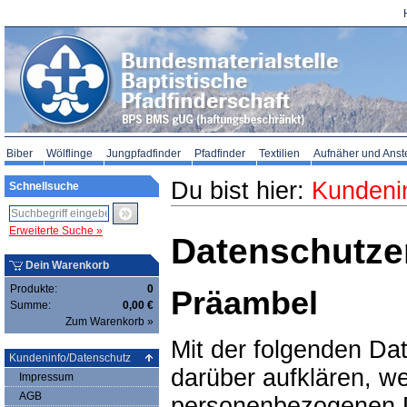
Biber
Wölflinge
Jungpfadfinder
Pfadfinder
Textilien
Aufnäher und Anst
Du bist hier:
Kundeni
Schnellsuche
Erweiterte Suche »
Datenschutze
Dein Warenkorb
Produkte:
0
Präambel
Summe:
0,00 €
Zum Warenkorb »
Mit der folgenden Da
Kundeninfo/Datenschutz
darüber aufklären, we
Impressum
AGB
personenbezogenen D