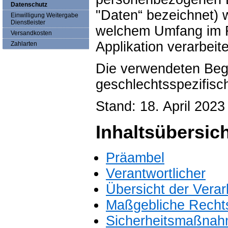
Datenschutz
"Daten“ bezeichnet) 
Einwilligung Weitergabe
Dienstleister
welchem Umfang im R
Versandkosten
Applikation verarbeit
Zahlarten
Die verwendeten Begri
geschlechtsspezifisc
Stand: 18. April 2023
Inhaltsübersic
Präambel
Verantwortlicher
Übersicht der Vera
Maßgebliche Recht
Sicherheitsmaßna