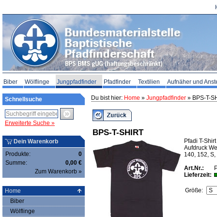
Biber
Wölflinge
Jungpfadfinder
Pfadfinder
Textilien
Aufnäher und Anst
Du bist hier:
Home
»
Jungpfadfinder
» BPS-T-S
Schnellsuche
Erweiterte Suche »
BPS-T-SHIRT
Pfadi T-Shir
Dein Warenkorb
Aufdruck We
Produkte:
0
140, 152, S,
Summe:
0,00 €
Art.Nr.:
Zum Warenkorb »
Lieferzeit:
Größe:
Home
Biber
Wölflinge