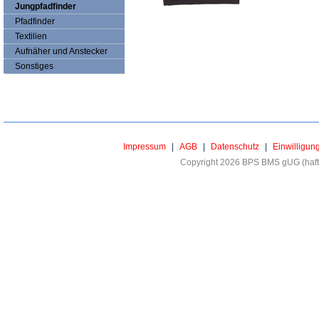
Jungpfadfinder
Pfadfinder
Textilien
Aufnäher und Anstecker
Sonstiges
Impressum
|
AGB
|
Datenschutz
|
Einwilligun
Copyright 2026 BPS BMS gUG (haftu