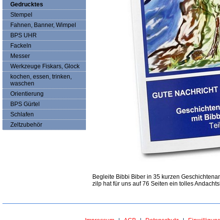
Gedrucktes
Stempel
Fahnen, Banner, Wimpel
BPS UHR
Fackeln
Messer
Werkzeuge Fiskars, Glock
kochen, essen, trinken,
waschen
Orientierung
BPS Gürtel
Schlafen
Zeltzubehör
Begleite Bibbi Biber in 35 kurzen Geschichtena
zilp hat für uns auf 76 Seiten ein tolles Andach