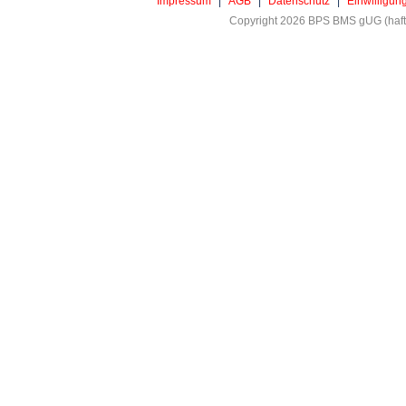
Impressum
|
AGB
|
Datenschutz
|
Einwilligun
Copyright 2026 BPS BMS gUG (haftu