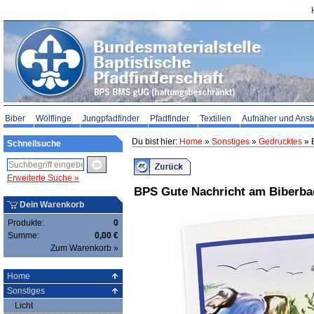
Biber
Wölflinge
Jungpfadfinder
Pfadfinder
Textilien
Aufnäher und Anst
Du bist hier:
Home
»
Sonstiges
»
Gedrucktes
» 
Schnellsuche
Erweiterte Suche »
BPS Gute Nachricht am Biberba
Dein Warenkorb
Produkte:
0
Summe:
0,00 €
Zum Warenkorb »
Home
Sonstiges
Licht