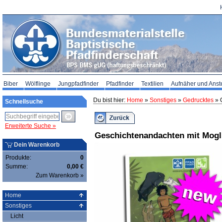
Biber
Wölflinge
Jungpfadfinder
Pfadfinder
Textilien
Aufnäher und Anst
Du bist hier:
Home
»
Sonstiges
»
Gedrucktes
» 
Schnellsuche
Erweiterte Suche »
Geschichtenandachten mit Mogli
Dein Warenkorb
Produkte:
0
Summe:
0,00 €
Zum Warenkorb »
Home
Sonstiges
Licht