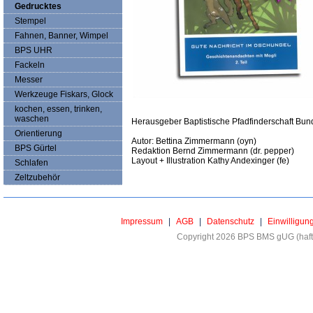
Gedrucktes
Stempel
Fahnen, Banner, Wimpel
BPS UHR
Fackeln
Messer
Werkzeuge Fiskars, Glock
kochen, essen, trinken,
waschen
Herausgeber Baptistische Pfadfinderschaft Bund
Orientierung
Autor: Bettina Zimmermann (oyn)
BPS Gürtel
Redaktion Bernd Zimmermann (dr. pepper)
Layout + Illustration Kathy Andexinger (fe)
Schlafen
Zeltzubehör
Impressum
|
AGB
|
Datenschutz
|
Einwilligun
Copyright 2026 BPS BMS gUG (haftu