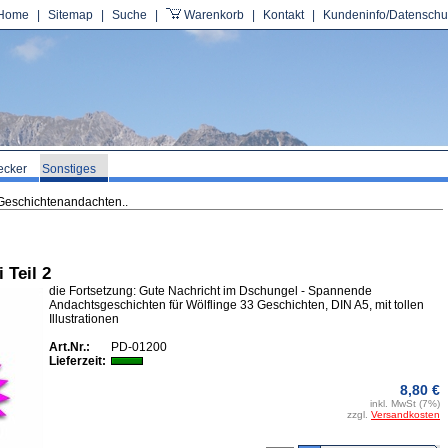
Home
|
Sitemap
|
Suche
|
Warenkorb
|
Kontakt
|
Kundeninfo/Datenschu
ecker
Sonstiges
Geschichtenandachten..
 Teil 2
die Fortsetzung: Gute Nachricht im Dschungel - Spannende
Andachtsgeschichten für Wölflinge 33 Geschichten, DIN A5, mit tollen
Illustrationen
Art.Nr.:
PD-01200
Lieferzeit:
8,80 €
inkl. MwSt (7%)
zzgl.
Versandkosten