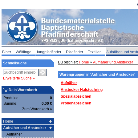
Biber
Wölflinge
Jungpfadfinder
Pfadfinder
Textilien
Aufnäher und Anst
Du bist hier:
Home
»
Aufnäher und Anstecker
Schnellsuche
Warengruppen in 'Aufnäher und Anstecker'
Erweiterte Suche »
Aufnäher
Anstecker Halstuchring
Dein Warenkorb
Spezialabzeichen
Produkte:
0
Probenabzeichen
Summe:
0,00 €
Zum Warenkorb »
Home
Aufnäher und Anstecker
Aufnäher