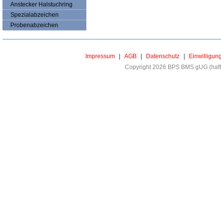
Anstecker Halstuchring
Spezialabzeichen
Probenabzeichen
Impressum
|
AGB
|
Datenschutz
|
Einwilligun
Copyright 2026 BPS BMS gUG (haftu